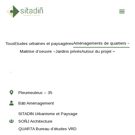
Aller
Urbanisme & Paysage
Men
au
contenu
Princ
Aménagements de quartiers
Tous
Etudes urbaines et paysagères
Maitrise d’oeuvre
Jardins privés
Autour du projet
La Fontaine
Pleumeuleuc – 35
Bâti Aménagement
SITADIN Urbanisme et Paysage
SOÑJ Architecture
QUARTA Bureau d’études VRD