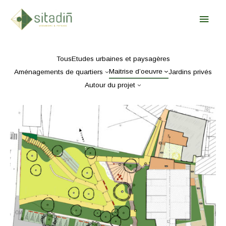
Aller
Men
au
contenu
Princ
Tous
Etudes urbaines et paysagères
Maitrise d’oeuvre
Aménagements de quartiers
Jardins privés
Autour du projet