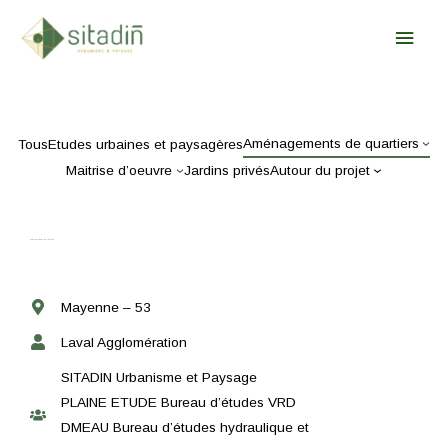
Aller
Urbanisme & Paysage
Men
au
contenu
Princ
Aménagements de quartiers
Tous
Etudes urbaines et paysagères
Maitrise d’oeuvre
Jardins privés
Autour du projet
Zone d’Activités de Niafles
Mayenne – 53
Laval Agglomération
SITADIN Urbanisme et Paysage
PLAINE ETUDE Bureau d’études VRD
DMEAU Bureau d’études hydraulique et