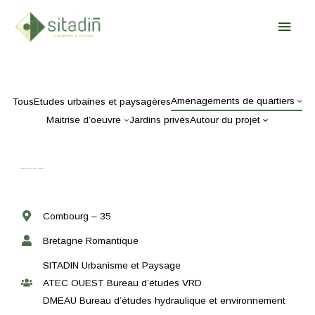
Sitadin
Aller
Men
Urbanisme & Paysage
au
contenu
Princ
Aménagements de quartiers
Tous
Etudes urbaines et paysagères
Maitrise d’oeuvre
Jardins privés
Autour du projet
Zone d’activités du Moulin Madame
Combourg – 35
Bretagne Romantique
SITADIN Urbanisme et Paysage
ATEC OUEST Bureau d’études VRD
DMEAU Bureau d’études hydraulique et environnement