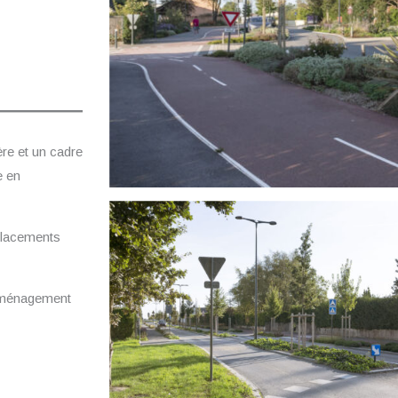
ère et un cadre
e en
placements
aménagement